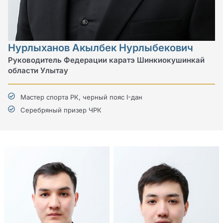
Нурлыханов Акылбек Нурлыбекович
Руководитель Федерации каратэ Шинкиокушинкай
области Улытау
Мастер спорта РК, черный пояс I-дан
Cеребряный призер ЧРК