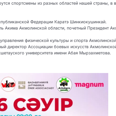
утся спортсмены из разных областей нашей страны, в во
еспубликанской Федерации Каратэ Шинкиокушинкай.
ль Акима Акмолинской области, почетный Президент Ак
 управления физической культуры и спорта Акмолинской
ый директор Ассоциации боевых искусств Акмолинской
кшетауского университета имени Абая Мырзахметова.