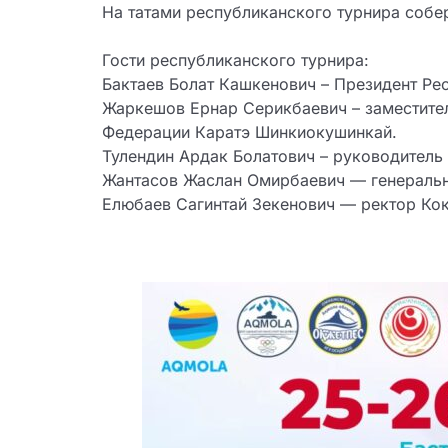
На татами республиканского турнира собер
Гости республиканского турнира:
Бактаев Болат Кашкенович – Президент Р
Жаркешов Ернар Серикбаевич – заместите
Федерации Каратэ Шинкиокушинкай.
Тулендин Ардак Болатович – руководитель
Жантасов Жаслан Омирбаевич — генеральн
Елюбаев Сагинтай Зекенович — ректор Ко