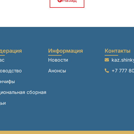
Назад
дерация
Информация
Контакты
ас
Новости
kaz.shin
оводство
Анонсы
+7 777 8
анчифы
иональная сборная
дьи