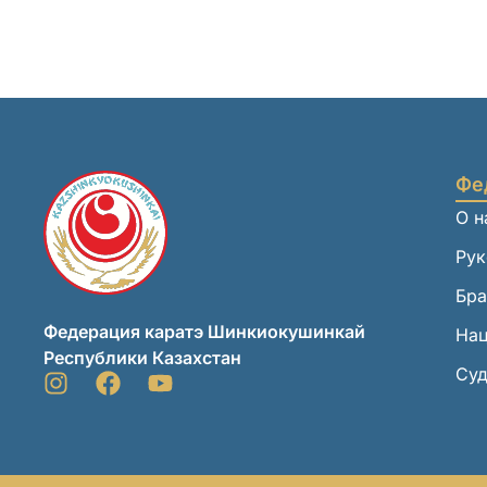
Фе
О н
Рук
Бр
Федерация каратэ Шинкиокушинкай
Нац
Республики Казахстан
Су